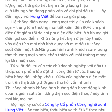
lượng mặt trời giúp tiết kiệm năng lượng hiệu
quả.Nhưng vẫn đang phân vân về chi phí đầu tư – Hãy
đến ngay với
Hùng Việt
để bạn có giải pháp:
Hệ thống điện năng lượng mặt trời giúp các khách
sạn – trung tâm thương mại tiết kiệm đến 90% chi phí
điện.Cắt giảm tối đa chi phí điện đặc biệt là ở khung giá
điện giờ cao điểm . Khả năng tiết kiện điện tùy thuộc
vào diện tích mái nhà khả dụng và mức đầu tư công
suất điện mặt trời.Nâng cao hình ảnh khách sạn- trung
tâm thương mại“xanh” thân thiện với môi trường mang
lại lợi nhuận cao.
Tỷ xuất đầu tư của các chủ doanh nghiệp với đầu tư
thấp, sản phẩm lắp đặt thi công đến từ các thương
hiệu hàng đầu nhập khẩu 100% của nghành điện mặt
trời trên thị trường,thời gian thu hồi vốn nhanh.
Thi công nhanh không ảnh hưởng đến hoạt động kinh
doanh, giám sát sản lượng điện qua điện thoại/máy tính
mọi lúc, mọi nơi.
Đội ngũ kỹ sư của
Công ty Cổ phần Công nghệ xanh
Hùng Việt
luôn tìm hiểu, thấu hiểu và thiết kế theo nhu