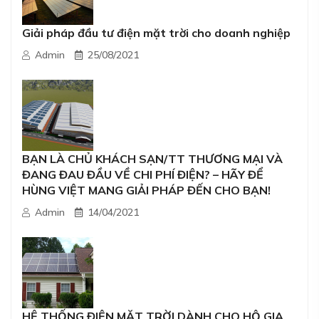
Giải pháp đầu tư điện mặt trời cho doanh nghiệp
Admin
25/08/2021
BẠN LÀ CHỦ KHÁCH SẠN/TT THƯƠNG MẠI VÀ
ĐANG ĐAU ĐẦU VỀ CHI PHÍ ĐIỆN? – HÃY ĐỂ
HÙNG VIỆT MANG GIẢI PHÁP ĐẾN CHO BẠN!
Admin
14/04/2021
HỆ THỐNG ĐIỆN MẶT TRỜI DÀNH CHO HỘ GIA