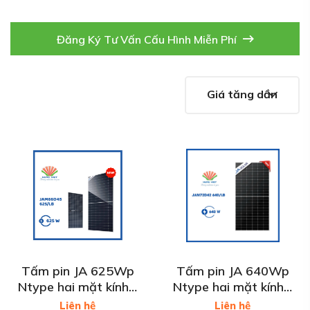
Đăng Ký Tư Vấn Cấu Hình Miễn Phí
Giá tăng dần
Tấm pin JA 625Wp
Tấm pin JA 640Wp
Ntype hai mặt kính -
Ntype hai mặt kính -
JAM66D45 625/LB
JAM72D42-640/LB
Liên hệ
Liên hệ