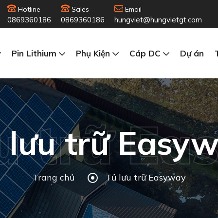
Hotline
Sales
Email
0869360186
0869360186
hungviet@hungvietgt.com
Pin Lithium
Phụ Kiện
Cáp DC
Dự án
u trữ E
 lưu trữ Easy
Trang chủ
Tủ lưu trữ Easyway