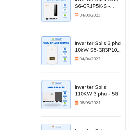
S6-GR1P5K-S -
Inverter 5KW
04/08/2023
Inverter Solis 3 pha
10kW S5-GR3P10K
- Inverter 10KW
04/04/2023
Inverter Solis
110KW 3 pha - 5G
08/03/2021