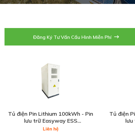
Đăng Ký Tư Vấn Cấu Hình Miễn Phí
Tủ điện Pin Lithium 100kWh - Pin
Tủ điện P
lưu trữ Easyway ESS
lưu
100kWh/50kW 51.2V/280Ah
261kWh
Liên hệ