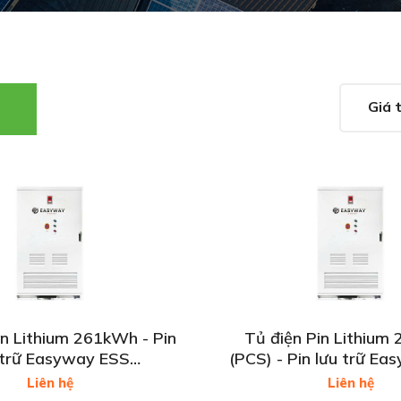
Giá 
in Lithium 261kWh - Pin
Tủ điện Pin Lithium
 trữ Easyway ESS
(PCS) - Pin lưu trữ E
+125kW 832 V/314Ah
261kWh/125kW 832 
Liên hệ
Liên hệ