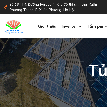
Số 16TT4, Đường Foresa 4, Khu đô thị sinh thái Xuân
Phương Tasco, P. Xuân Phương, Hà Nội
Giới thiệu
Inverter
Tấm pin
Tủ lư
Tủ