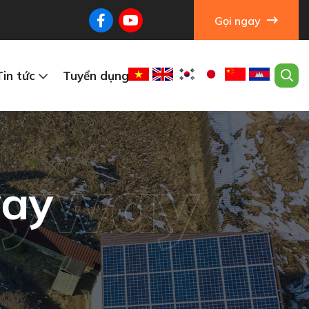
Gọi ngay
Tin tức
Tuyển dụng
asyway
way