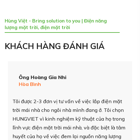
Hùng Việt - Bring solution to you | Điện năng
lượng mặt trời, điện mặt trời
KHÁCH HÀNG ĐÁNH GIÁ
Ông Nguyễn Đức Trọng
Giám Đốc Công Ty CP Đại Dương Solar
Chúng tôi đã quyết định đầu tư lắp đặt hệ thống
điện mặt trời áp mái tại khu vực nhiều nắng là Cà
Mau để bán điện cho Điện Lực. Bằng một mối
lương duyên nào đó, chúng tôi đã gặp gỡ, tin
tưởng và lựa chọn HUNGVIET làm EPC và cảm