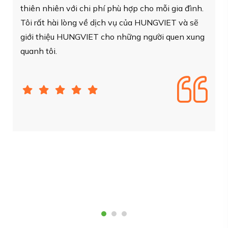
thấy đây là 1 quyết định vô cùng đúng đắn. Dịch
vụ của HUNGVIET rất tốt. Từ việc khảo sát, tư
vấn cho đến suốt quá trình lắp đặt, bảo trì đều an
toàn, nhanh chóng và quan trọng là rất hiệu quả
về mặt kinh tế.