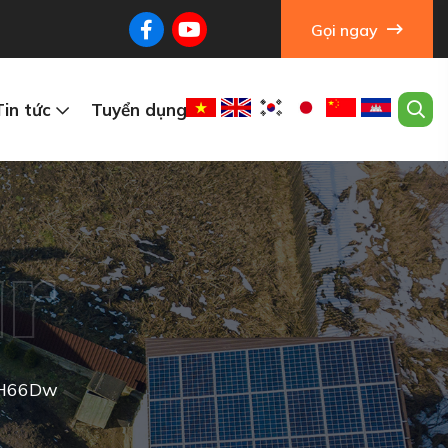
Gọi ngay
Tin tức
Tuyển dụng
r
RH66Dw