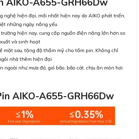
Pin AIKO-A655-GRH66Dw
 nghệ hiện đại, mới nhất hiện nay do AIKO phát triển,
biệt những ngày nắng yếu
 trường hiện nay, cung cấp nguồn điện năng lớn hơn so
 xuất và sinh hoạt
về mặt sau, tăng độ thẩm mỹ cho tấm pin. Không chỉ
ngôi nhà thêm hiện đại
n ngoài như mưa đá, gió bão, bão cát, chịu ăn mòn hơi
 Pin AIKO-A655-GRH66Dw