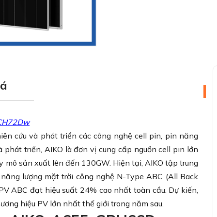
iá
MCH72Dw
iên cứu và phát triển các công nghệ cell pin, pin năng
 phát triển, AIKO là đơn vị cung cấp nguồn cell pin lớn
uy mô sản xuất lên đến 130GW. Hiện tại, AIKO tập trung
 năng lượng mặt trời công nghệ N-Type ABC (All Back
 PV ABC đạt hiệu suất 24% cao nhất toàn cầu. Dự kiến,
ơng hiệu PV lớn nhất thế giới trong năm sau.