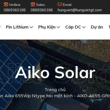
Hotline
Sales
Email
0869360186
0869360186
hungviet@hungvietgt.com
Pin Lithium
Phụ Kiện
Cáp DC
Dự án
Aiko Sola
Aiko Solar
Trang chủ
in Aiko 655Wp Ntype hai mặt kính - AIKO-A655-G