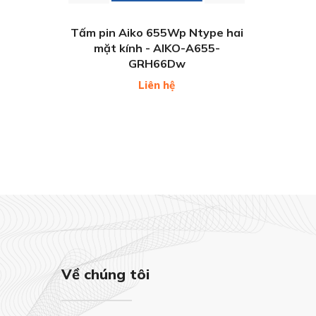
Tấm pin Aiko 655Wp Ntype hai
mặt kính - AIKO-A655-
GRH66Dw
Liên hệ
Về chúng tôi