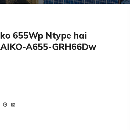
iko 655Wp Ntype hai
- AIKO-A655-GRH66Dw