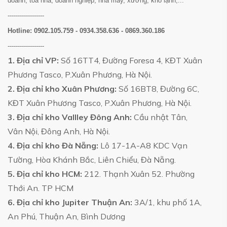
doanh, tòa nhà, doanh nghiệp, nhà máy, xưởng, kho lạnh,...
------------------
Hotline:
0902.105.759 - 0934.358.636 - 0869.360.186
------------------
1. Địa chỉ VP:
Số 16TT4, Đường Foresa 4, KĐT Xuân
Phương Tasco, P.Xuân Phương, Hà Nội.
2. Địa chỉ kho Xuân Phương:
Số 16BT8, Đường 6C,
KĐT Xuân Phương Tasco, P.Xuân Phương, Hà Nội.
3. Địa chỉ kho Vallley Đông Anh:
Cầu nhật Tân,
Vân Nội, Đông Anh, Hà Nội.
4. Địa chỉ kho Đà Nẵng:
Lô 17-1A-A8 KDC Vạn
Tường, Hòa Khánh Bắc, Liên Chiểu, Đà Nẵng.
5. Địa chỉ kho HCM:
212. Thạnh Xuân 52. Phường
Thới An. TP HCM
6. Địa chỉ kho Jupiter Thuận An:
3A/1, khu phố 1A,
An Phú, Thuận An, Bình Dương