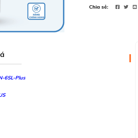
Chia sẻ:
iá
N-6SL-Plus
LUS