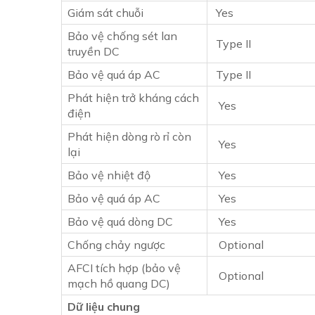
Giám sát chuỗi
Yes
Bảo vệ chống sét lan
Type II
truyền DC
Bảo vệ quá áp AC
Type II
Phát hiện trở kháng cách
Yes
điện
Phát hiện dòng rò rỉ còn
Yes
lại
Bảo vệ nhiệt độ
Yes
Bảo vệ quá áp AC
Yes
Bảo vệ quá dòng DC
Yes
Chống chảy ngược
Optional
AFCI tích hợp (bảo vệ
Optional
mạch hồ quang DC)
Dữ liệu chung