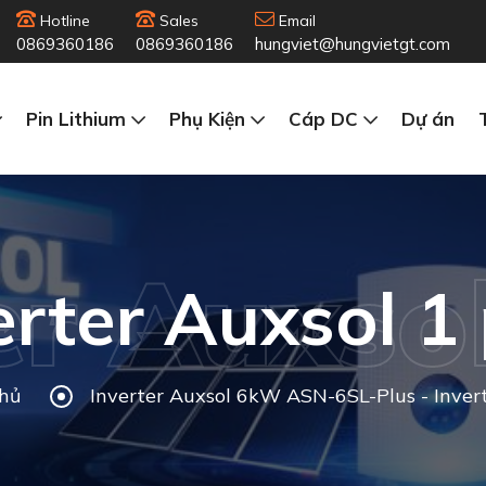
Hotline
Sales
Email
0869360186
0869360186
hungviet@hungvietgt.com
Pin Lithium
Phụ Kiện
Cáp DC
Dự án
er Auxso
erter Auxsol 1
hủ
Inverter Auxsol 6kW ASN-6SL-Plus - Inve