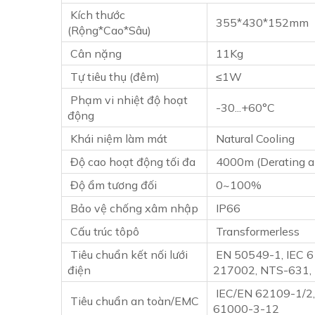
Kích thước
355*430*152mm
(Rộng*Cao*Sâu)
Cân nặng
11Kg
Tự tiêu thụ (đêm)
≤1W
Phạm vi nhiệt độ hoạt
-30...+60°C
động
Khái niệm làm mát
Natural Cooling
Độ cao hoạt động tối đa
4000m (Derating 
Độ ẩm tương đối
0~100%
Bảo vệ chống xâm nhập
IP66
Cấu trúc tôpô
Transformerless
Tiêu chuẩn kết nối lưới
EN 50549-1, IEC 6
điện
217002, NTS-631,
IEC/EN 62109-1/2,
Tiêu chuẩn an toàn/EMC
61000-3-12