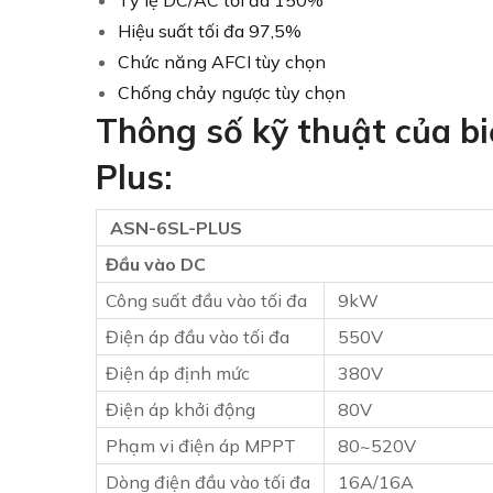
Tỷ lệ DC/AC tối đa 150%
Hiệu suất tối đa 97,5%
Chức năng AFCI tùy chọn
Chống chảy ngược tùy chọn
Thông số kỹ thuật của b
Plus:
ASN-6SL-PLUS
Đầu vào DC
Công suất đầu vào tối đa
9kW
Điện áp đầu vào tối đa
550V
Điện áp định mức
380V
Điện áp khởi động
80V
Phạm vi điện áp MPPT
80~520V
Dòng điện đầu vào tối đa
16A/16A