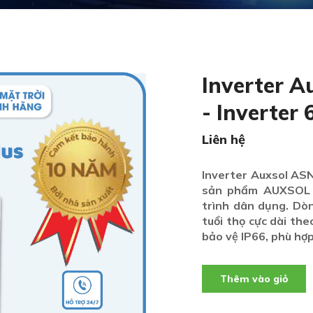
Inverter 
- Inverter
Liên hệ
Inverter Auxsol ASN
sản phẩm AUXSOL A
trình dân dụng. Dò
tuổi thọ cực dài th
bảo vệ IP66, phù hợp
Thêm vào giỏ