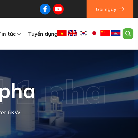
Gọi ngay
Tin tức
Tuyển dụng
l 1 pha
 pha
rter 6KW