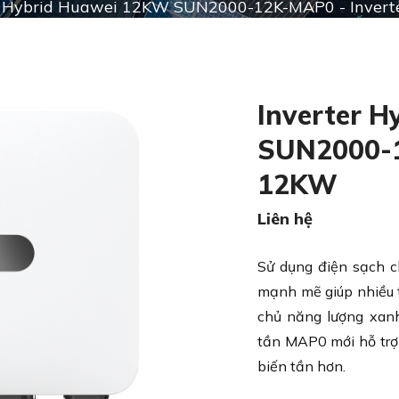
r Hybrid Huawei 12KW SUN2000-12K-MAP0 - Inver
Inverter 
SUN2000-1
12KW
Liên hệ
Sử dụng điện sạch
c
mạnh mẽ giúp nhiều t
chủ năng lượng xanh
tần MAP0 mới hỗ trợ
biến tần hơn.