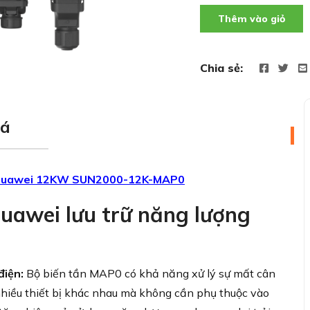
Thêm vào giỏ
Chia sẻ:
iá
d Huawei 12KW SUN2000-12K-MAP0
Huawei lưu trữ năng lượng
điện:
Bộ biến tần MAP0 có khả năng xử lý sự mất cân
hiều thiết bị khác nhau mà không cần phụ thuộc vào