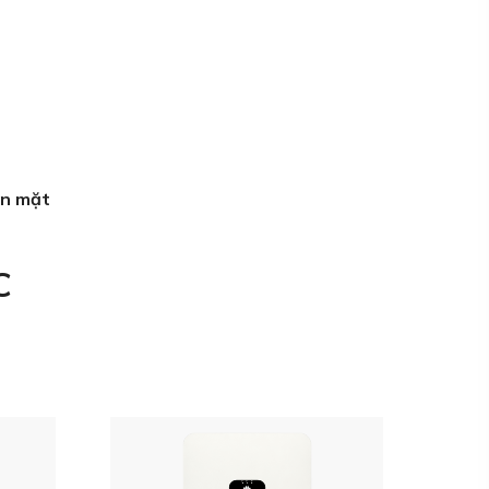
ện mặt
C