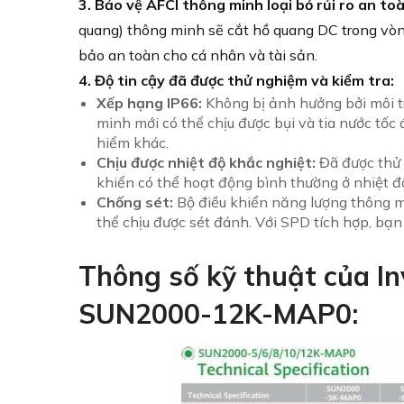
3.
Bảo vệ AFCI thông minh loại bỏ rủi ro an toà
quang) thông minh sẽ cắt hồ quang DC trong vòn
bảo an toàn cho cá nhân và tài sản.
4. Độ tin cậy đã được thử nghiệm và kiểm tra:
Xếp hạng IP66:
Không bị ảnh hưởng bởi môi t
minh mới có thể chịu được bụi và tia nước tốc
hiểm khác.
Chịu được nhiệt độ khắc nghiệt:
Đã được thử 
khiển có thể hoạt động bình thường ở nhiệt đ
Chống sét:
Bộ điều khiển năng lượng thông m
thể chịu được sét đánh. Với SPD tích hợp, bạn
Thông số kỹ thuật của I
SUN2000-12K-MAP0: