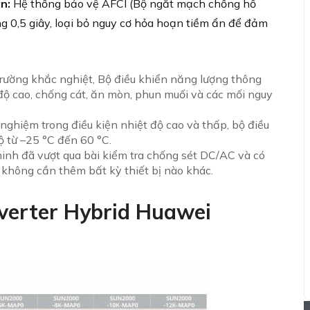
n:
Hệ thống bảo vệ AFCI (Bộ ngắt mạch chống hồ
g 0,5 giây, loại bỏ nguy cơ hỏa hoạn tiềm ẩn để đảm
rường khắc nghiệt, Bộ điều khiển năng lượng thông
 độ cao, chống cát, ăn mòn, phun muối và các mối nguy
nghiệm trong điều kiện nhiệt độ cao và thấp, bộ điều
ộ từ –25 °C đến 60 °C.
inh đã vượt qua bài kiểm tra chống sét DC/AC và có
 không cần thêm bất kỳ thiết bị nào khác.
nverter Hybrid Huawei