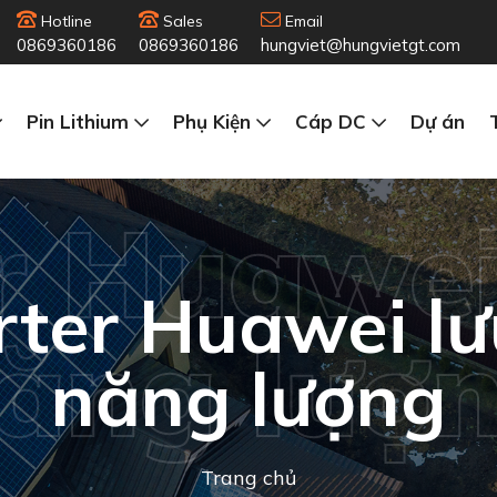
Hotline
Sales
Email
0869360186
0869360186
hungviet@hungvietgt.com
Pin Lithium
Phụ Kiện
Cáp DC
Dự án
r Huawei
rter Huawei lư
ăng lượ
năng lượng
Trang chủ