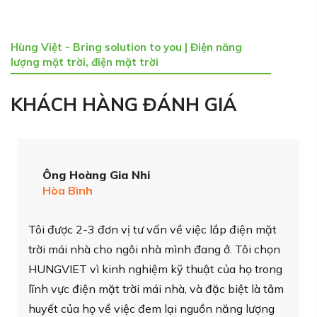
Hùng Việt - Bring solution to you | Điện năng
lượng mặt trời, điện mặt trời
KHÁCH HÀNG ĐÁNH GIÁ
Ông Nguyễn Đức Trọng
Giám Đốc Công Ty CP Đại Dương Solar
Chúng tôi đã quyết định đầu tư lắp đặt hệ thống
điện mặt trời áp mái tại khu vực nhiều nắng là Cà
Mau để bán điện cho Điện Lực. Bằng một mối
lương duyên nào đó, chúng tôi đã gặp gỡ, tin
tưởng và lựa chọn HUNGVIET làm EPC và cảm