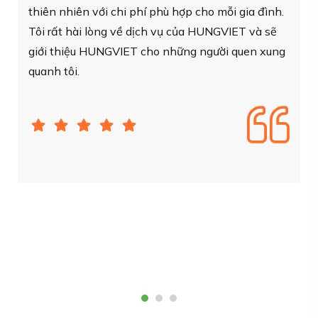
thấy đây là 1 quyết định vô cùng đúng đắn. Dịch
vụ của HUNGVIET rất tốt. Từ việc khảo sát, tư
vấn cho đến suốt quá trình lắp đặt, bảo trì đều an
toàn, nhanh chóng và quan trọng là rất hiệu quả
về mặt kinh tế.