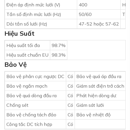
Điện áp định mức lưới (V)
400
Hệ 
Tần số định mức lưới (Hz)
50/60
THD
Dải tần số lưới (Hz)
47-52 hoặc 57-62
Hiệu Suất
Hiệu suất tối đa
98.7%
Hiệu suất chuẩn EU
98.3%
Bảo Vệ
Bảo vệ phân cực ngược DC
Có
Bảo vệ quá áp đầu ra
Bảo vệ ngắn mạch
Có
Giám sát điện trở cách đ
Bảo vệ quá dòng đầu ra
Có
Phát hiện dòng dư:
Chống sét
Có
Giám sát lưới
Bảo vệ chống tách đảo
Có
Bảo vệ nhiệt độ
Công tắc DC tích hợp
Có