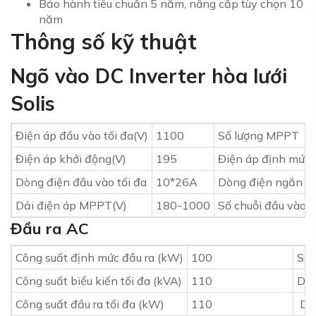
Bảo hành tiêu chuẩn 5 năm, nâng cấp tùy chọn 10
năm
Thông số kỹ thuật
Ngõ vào DC Inverter hòa lưới
Solis
Điện áp đầu vào tối đa(V)
1100
Số lượng MPPT
Điện áp khởi động(V)
195
Điện áp định mức 
Dòng điện đầu vào tối đa
10*26A
Dòng điện ngắn mạ
Dải điện áp MPPT(V)
180-1000
Số chuỗi đầu vào t
Đầu ra AC
Công suất định mức đầu ra (kW)
100
Số 
Công suất biểu kiến tối đa (kVA)
110
Dòn
Công suất đầu ra tối đa (kW)
110
Dòn