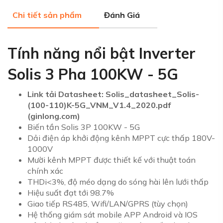
Chi tiết sản phẩm
Đánh Giá
Tính năng nổi bật Inverter
Solis 3 Pha 100KW - 5G
Link tải Datasheet:
Solis_datasheet_Solis-
(100-110)K-5G_VNM_V1.4_2020.pdf
(ginlong.com)
Biến tần Solis 3P 100KW - 5G
Dải điện áp khởi động kênh MPPT cực thấp 180V-
1000V
Mười kênh MPPT được thiết kế với thuật toán
chính xác
THDi<3%, độ méo dạng do sóng hài lên lưới thấp
Hiệu suất đạt tới 98.7%
Giao tiếp RS485, Wifi/LAN/GPRS (tùy chọn)
Hệ thống giám sát mobile APP Android và IOS