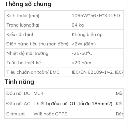
Thông số chung
Kích thước(mm)
1065W*567H*344.5D
Trọng lượng(kg)
84 kg
Kiểu cấu hình
Không biến áp
Điện năng tiêu thụ (ban đêm)
<2W (đêm)
Nhiệt độ môi trường
-25-60°C
Tuổi thọ thiết kế
>20 năm
Tiêu chuẩn an toàn/ EMC
IEC/EN 62109-1/-2, IEC/
Tính năng
Đấu nối DC
MC4
Màn h
Đấu nối AC
Thiết bị đầu cuối OT (tối đa 185mm2)
Kết n
Giám sát
Wifi hoặc GPRS
Bảo 