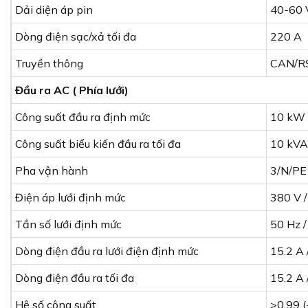
Dải diện áp pin
40-60 
Dòng điện sạc/xả tối đa
220 A
Truyền thông
CAN/R
Đầu ra AC ( Phía lưới)
Công suất đầu ra định mức
10 kW
Công suất biểu kiến đầu ra tối đa
10 kVA
Pha vận hành
3/N/PE
Điện áp lưới định mức
380 V 
Tần số lưới định mức
50 Hz /
Dòng điện đầu ra lưới điện định mức
15.2 A 
Dòng điện đầu ra tối đa
15.2 A 
Hệ số công suất
>0.99 (