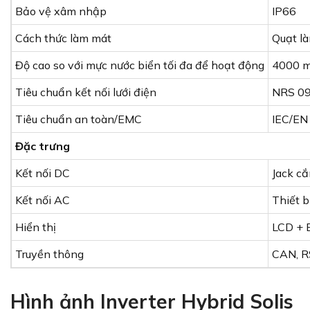
Bảo vệ xâm nhập
IP66
Cách thức làm mát
Quạt l
Độ cao so với mực nước biển tối đa để hoạt động
4000 
Tiêu chuẩn kết nối lưới điện
NRS 09
Tiêu chuẩn an toàn/EMC
IEC/EN
Đặc trưng
Kết nối DC
Jack cắ
Kết nối AC
Thiết bị
Hiển thị
LCD + 
Truyền thông
CAN, RS
Hình ảnh Inverter Hybrid Solis