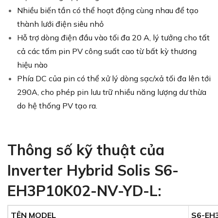
Nhiều biến tần có thể hoạt động cùng nhau để tạo
thành lưới điện siêu nhỏ
Hỗ trợ dòng điện đầu vào tối đa 20 A, lý tưởng cho tất
cả các tấm pin PV công suất cao từ bất kỳ thương
hiệu nào
Phía DC của pin có thể xử lý dòng sạc/xả tối đa lên tới
290A, cho phép pin lưu trữ nhiều năng lượng dư thừa
do hệ thống PV tạo ra.
Thông số kỹ thuật của
Inverter Hybrid Solis S6-
EH3P10K02-NV-YD-L
:
TÊN MODEL
S6-EH