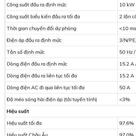
Công suất đầu ra định mức
10 kW
Công suất biểu kiến đầu ra tối đa
2 lần c
Thời gian chuyển đổi dự phòng
<10 m
Điện áp đầu ra định mức
3/N/PE,
Tần số định mức
50 Hz /
Dòng điện đầu ra định mức
15.2 A 
Dòng điện đầu ra liên tục tối đa
15.2 A
Dòng điện AC đi qua liên tục tối đa
50 A
Độ méo sóng hài điện áp (tải tuyến tính)
<3%
Hiệu suất
Hiệu suất tối đa
97.6%
Hiệu suất Châu Âu
97.0%