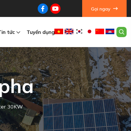
Gọi ngay
Tin tức
Tuyển dụng
l 3 pha
 pha
rter 30KW