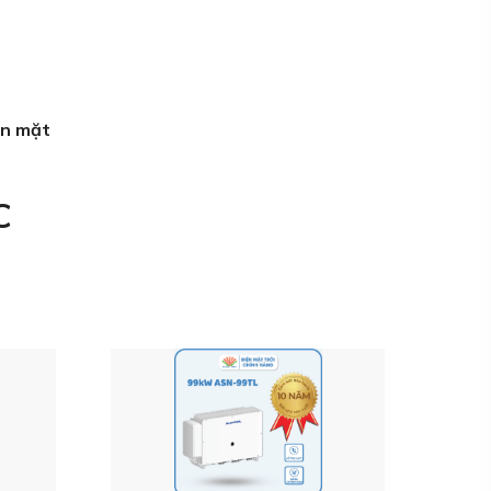
ện mặt
C