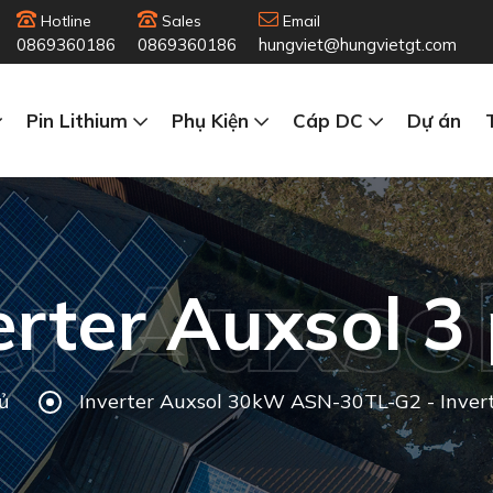
Hotline
Sales
Email
0869360186
0869360186
hungviet@hungvietgt.com
Pin Lithium
Phụ Kiện
Cáp DC
Dự án
er Auxso
erter Auxsol 3
ủ
Inverter Auxsol 30kW ASN-30TL-G2 - Inve