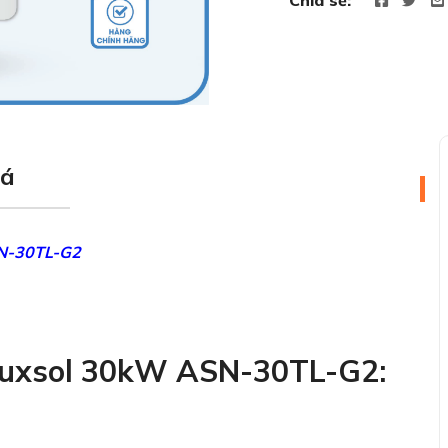
Chia sẻ:
iá
SN-30TL-G2
 Auxsol 30kW ASN-30TL-G2: